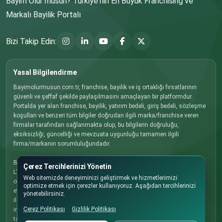
Bayim Olur musun? Türkiye'nin En Büyük Franchising ve
Markalı Bayilik Portalı
Bizi Takip Edin:
Yasal Bilgilendirme
Bayimolurmusun.com.tr, franchise, bayilik ve iş ortaklığı fırsatlarının
güvenli ve şeffaf şekilde paylaşılmasını amaçlayan bir platformdur.
Portalda yer alan franchise, bayilik, yatırım bedeli, giriş bedeli, sözleşme
koşulları ve benzeri tüm bilgiler doğrudan ilgili marka/franchise veren
firmalar tarafından sağlanmakta olup, bu bilgilerin doğruluğu,
eksiksizliği, güncelliği ve mevzuata uygunluğu tamamen ilgili
firma/markanın sorumluluğundadır.
Bayimolurmusun.com.tr ve EREM YAYINCILIK VE TANITIM HİZMETLERİ
Çerez Tercihlerinizi Yönetin
LTD. ŞTİ., firmalar tarafından paylaşılan bilgilerin hatalı, eksik, güncel
Web sitemizde deneyiminizi geliştirmek ve hizmetlerimizi
olmaması veya mevzuata aykırı olmasından dolayı sorumluluk kabul
optimize etmek için çerezler kullanıyoruz. Aşağıdan tercihlerinizi
etmez. Yatırım kararı vermeden önce ilgili marka/franchise veren firma
yönetebilirsiniz.
ile doğrudan iletişime geçmenizi, tüm koşulları detaylı olarak
Çerez Politikası
Gizlilik Politikası
incelemenizi ve gerekli hukuki, mali ve ticari danışmanlığı almanızı
tavsiye ederiz.