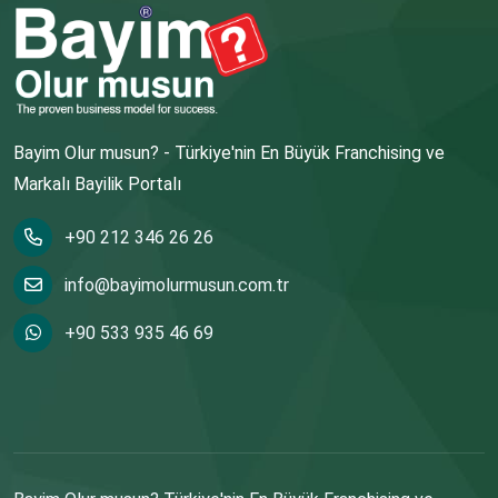
Bayim Olur musun? - Türkiye'nin En Büyük Franchising ve
Markalı Bayilik Portalı
+90 212 346 26 26
info@bayimolurmusun.com.tr
+90 533 935 46 69