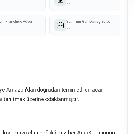
--
am Franchise Adedi
Yatırımın Geri Dönüş Süresi
--
'ye Amazon'dan doğrudan temin edilen acai
nı tanıtmak üzerine odaklanmıştır.
nı korumaya olan bağlılığımız, her AcaiX ürününün