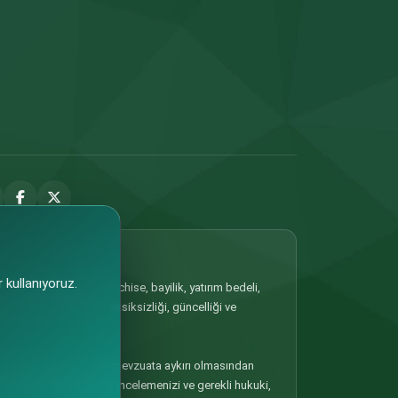
 kullanıyoruz.
 Portalda yer alan franchise, bayilik, yatırım bedeli,
ilgilerin doğruluğu, eksiksizliği, güncelliği ve
, güncel olmaması veya mevzuata aykırı olmasından
oşulları detaylı olarak incelemenizi ve gerekli hukuki,