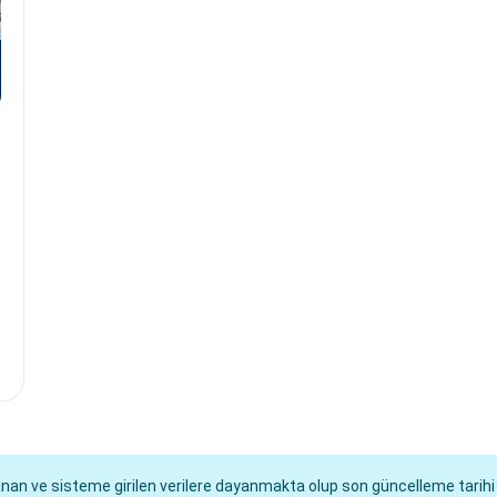
lanan ve sisteme girilen verilere dayanmakta olup son güncelleme tarih