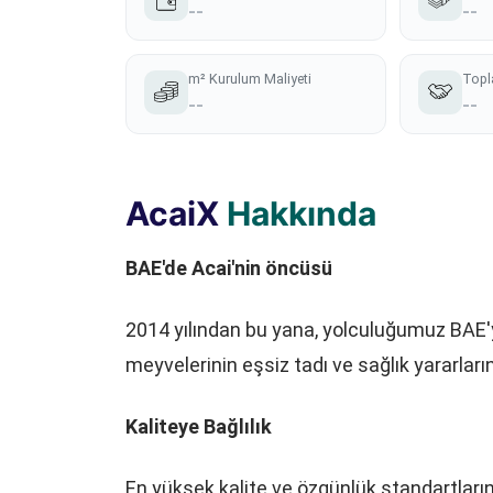
--
--
m² Kurulum Maliyeti
Topl
--
--
AcaiX
Hakkında
BAE'de Acai'nin öncüsü
2014 yılından bu yana, yolculuğumuz BAE
meyvelerinin eşsiz tadı ve sağlık yararları
Kaliteye Bağlılık
En yüksek kalite ve özgünlük standartları