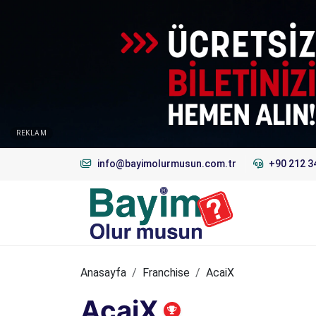
REKLAM
info@bayimolurmusun.com.tr
+90 212 3
Anasayfa
Franchise
AcaiX
AcaiX