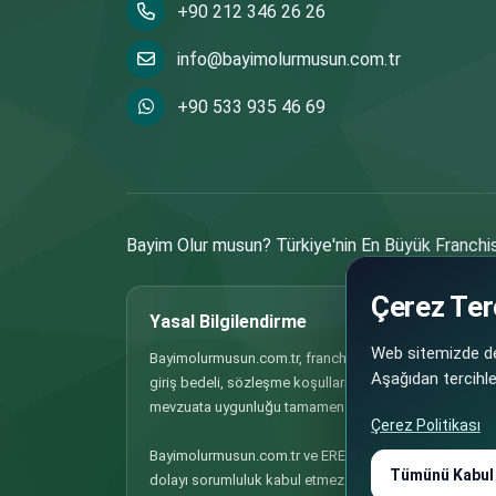
+90 212 346 26 26
info@bayimolurmusun.com.tr
+90 533 935 46 69
Bayim Olur musun? Türkiye'nin En Büyük Franchisi
Çerez Terc
Yasal Bilgilendirme
Web sitemizde den
Bayimolurmusun.com.tr, franchise, bayilik ve iş ortaklığı
Aşağıdan tercihler
giriş bedeli, sözleşme koşulları ve benzeri tüm bilgiler
mevzuata uygunluğu tamamen ilgili firma/markanın so
Çerez Politikası
Bayimolurmusun.com.tr ve EREM YAYINCILIK VE TANITIM H
Tümünü Kabul
dolayı sorumluluk kabul etmez. Yatırım kararı vermeden 