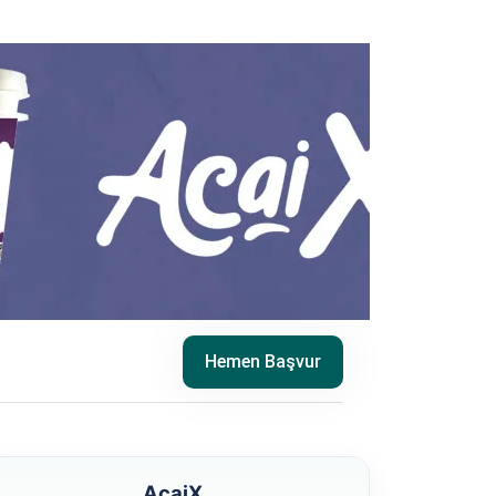
Hemen Başvur
AcaiX