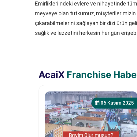
Emirlikleri'ndeki evlere ve nihayetinde t
meyveye olan tutkumuz, müşterilerimizin k
çıkarabilmelerini sağlayan bir dizi ürün g
sağlık ve lezzetini herkesin her gün erişe
AcaiX
Franchise Haber
06 Kasım 2025