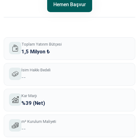
Hemen Başvur
Toplam Yatırım Bütçesi
1,5 Milyon ₺
İsim Hakkı Bedeli
--
Kar Marjı
%39 (Net)
m² Kurulum Maliyeti
--