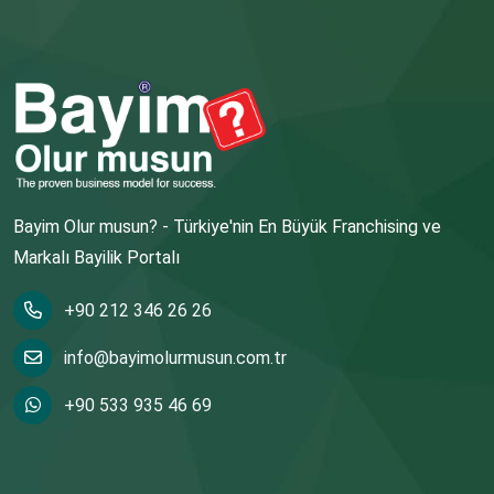
Bayim Olur musun? - Türkiye'nin En Büyük Franchising ve
Markalı Bayilik Portalı
+90 212 346 26 26
info@bayimolurmusun.com.tr
+90 533 935 46 69