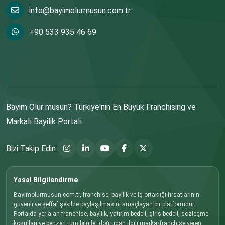
info@bayimolurmusun.com.tr
+90 533 935 46 69
Bayim Olur musun? Türkiye'nin En Büyük Franchising ve
Markalı Bayilik Portalı
Bizi Takip Edin:
Yasal Bilgilendirme
Bayimolurmusun.com.tr, franchise, bayilik ve iş ortaklığı fırsatlarının
güvenli ve şeffaf şekilde paylaşılmasını amaçlayan bir platformdur.
Portalda yer alan franchise, bayilik, yatırım bedeli, giriş bedeli, sözleşme
koşulları ve benzeri tüm bilgiler doğrudan ilgili marka/franchise veren