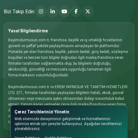
Bizi Takip Edin:
Yasal Bilgilendirme
Bayimolurmusun.com.tr, franchise, bayilik ve iş ortaklığı fırsatlarının
güvenli ve şeffaf şekilde paylaşılmasını amaçlayan bir platformdur.
Portalda yer alan franchise, bayilik, yatırım bedeli, giriş bedeli, sözleşme
koşulları ve benzeri tüm bilgiler doğrudan ilgili marka/franchise veren
firmalar tarafından sağlanmakta olup, bu bilgilerin doğruluğu,
eksiksizliği, güncelliği ve mevzuata uygunluğu tamamen ilgili
firma/markanın sorumluluğundadır.
Bayimolurmusun.com.tr ve EREM YAYINCILIK VE TANITIM HİZMETLERİ
LTD. ŞTİ., firmalar tarafından paylaşılan bilgilerin hatalı, eksik, güncel
olmaması veya mevzuata aykırı olmasından dolayı sorumluluk kabul
etmez. Yatırım kararı vermeden önce ilgili marka/franchise veren firma
ile doğrudan iletişime geçmenizi, tüm koşulları detaylı olarak
Çerez Tercihlerinizi Yönetin
incelemenizi ve gerekli hukuki, mali ve ticari danışmanlığı almanızı
Web sitemizde deneyiminizi geliştirmek ve hizmetlerimizi
tavsiye ederiz.
optimize etmek için çerezler kullanıyoruz. Aşağıdan tercihlerinizi
yönetebilirsiniz.