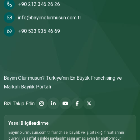
+90 212 346 26 26
info@bayimolurmusun.com.tr
+90 533 935 46 69
Bayim Olur musun? Türkiye'nin En Büyük Franchising ve
Markalı Bayilik Portalı
Bizi Takip Edin:
Yasal Bilgilendirme
Bayimolurmusun.com.tr, franchise, bayilik ve iş ortaklığı fırsatlarının
güvenli ve şeffaf şekilde paylaşılmasını amaçlayan bir platformdur.