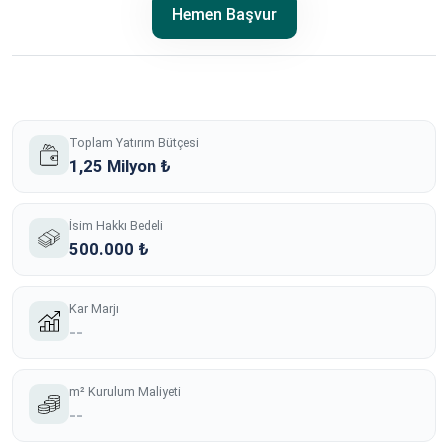
Hemen Başvur
Toplam Yatırım Bütçesi
1,25 Milyon ₺
İsim Hakkı Bedeli
500.000 ₺
Kar Marjı
--
m² Kurulum Maliyeti
--