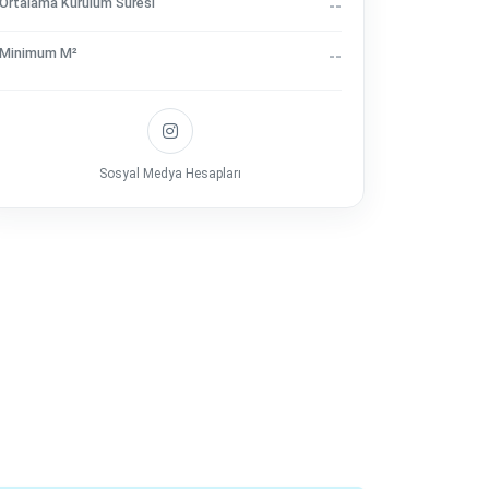
Ortalama Kurulum Süresi
--
Minimum M²
--
Sosyal Medya Hesapları