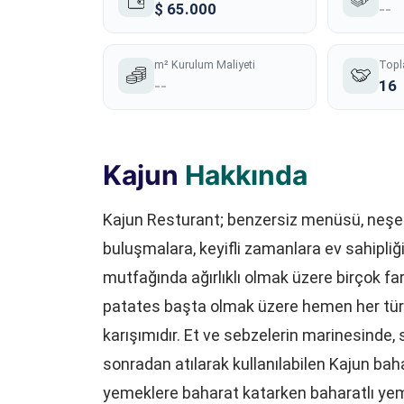
$ 65.000
--
m² Kurulum Maliyeti
Topl
--
16
Kajun
Hakkında
Kajun Resturant; benzersiz menüsü, neşeli
buluşmalara, keyifli zamanlara ev sahipl
mutfağında ağırlıklı olmak üzere birçok fark
patates başta olmak üzere hemen her tür
karışımıdır. Et ve sebzelerin marinesinde
sonradan atılarak kullanılabilen Kajun baha
yemeklere baharat katarken baharatlı yem