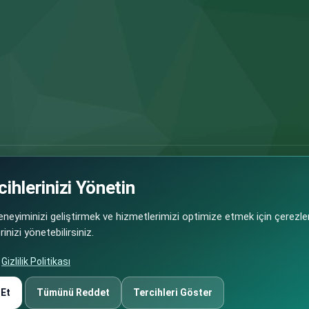
ng ve Markalı Bayilik Portalı
Bizi Takip Edin:
ihlerinizi Yönetin
eyiminizi geliştirmek ve hizmetlerimizi optimize etmek için çerezler
inizi yönetebilirsiniz.
 fırsatlarının güvenli ve şeffaf şekilde paylaşılmasını amaçlayan bir platformdur.
Gizlilik Politikası
 doğrudan ilgili marka/franchise veren firmalar tarafından sağlanmakta olup, bu b
rumluluğundadır.
 Et
Tümünü Reddet
Tercihleri Göster
İZMETLERİ LTD. ŞTİ., firmalar tarafından paylaşılan bilgilerin hatalı, eksik