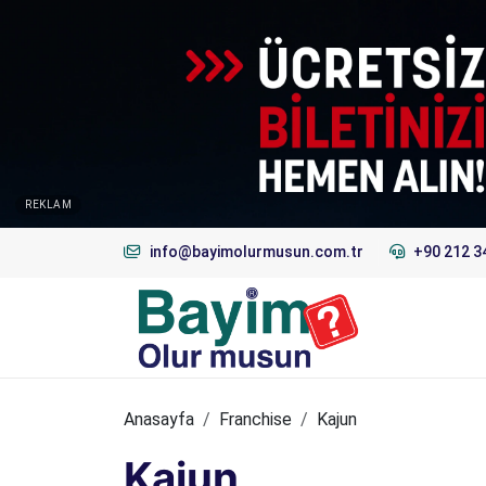
REKLAM
info@bayimolurmusun.com.tr
+90 212 3
Anasayfa
Franchise
Kajun
Kajun