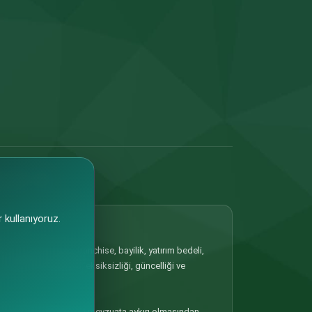
 kullanıyoruz.
 Portalda yer alan franchise, bayilik, yatırım bedeli,
ilgilerin doğruluğu, eksiksizliği, güncelliği ve
, güncel olmaması veya mevzuata aykırı olmasından