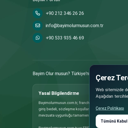
+90 212 346 26 26
info@bayimolurmusun.com.tr
+90 533 935 46 69
Bayim Olur musun? Türkiye'nin En Büyük Franchisi
Çerez Terc
Web sitemizde den
Yasal Bilgilendirme
Aşağıdan tercihler
Bayimolurmusun.com.tr, franchise, bayilik ve iş ortaklığı
Çerez Politikası
giriş bedeli, sözleşme koşulları ve benzeri tüm bilgiler
mevzuata uygunluğu tamamen ilgili firma/markanın so
Tümünü Kabul
Bayimolurmusun.com.tr ve EREM YAYINCILIK VE TANITIM H