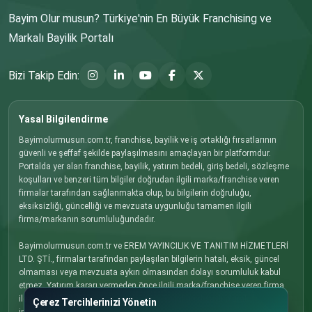
Bayim Olur musun? Türkiye'nin En Büyük Franchising ve
Markalı Bayilik Portalı
Bizi Takip Edin:
Yasal Bilgilendirme
Bayimolurmusun.com.tr, franchise, bayilik ve iş ortaklığı fırsatlarının
güvenli ve şeffaf şekilde paylaşılmasını amaçlayan bir platformdur.
Portalda yer alan franchise, bayilik, yatırım bedeli, giriş bedeli, sözleşme
koşulları ve benzeri tüm bilgiler doğrudan ilgili marka/franchise veren
firmalar tarafından sağlanmakta olup, bu bilgilerin doğruluğu,
eksiksizliği, güncelliği ve mevzuata uygunluğu tamamen ilgili
firma/markanın sorumluluğundadır.
Bayimolurmusun.com.tr ve EREM YAYINCILIK VE TANITIM HİZMETLERİ
LTD. ŞTİ., firmalar tarafından paylaşılan bilgilerin hatalı, eksik, güncel
olmaması veya mevzuata aykırı olmasından dolayı sorumluluk kabul
etmez. Yatırım kararı vermeden önce ilgili marka/franchise veren firma
ile doğrudan iletişime geçmenizi, tüm koşulları detaylı olarak
Çerez Tercihlerinizi Yönetin