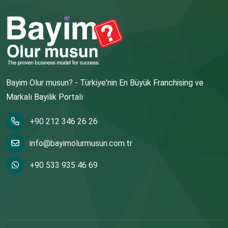
Bayim Olur musun? - Türkiye'nin En Büyük Franchising ve
Markalı Bayilik Portalı
+90 212 346 26 26
info@bayimolurmusun.com.tr
+90 533 935 46 69