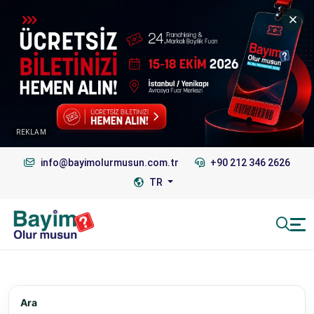
REKLAM
info@bayimolurmusun.com.tr
+90 212 346 2626
TR
Ara