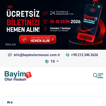
REKLAM
info@bayimolurmusun.com.tr
+90 212 346 2626
TR
Ara