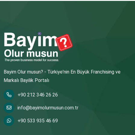
Bayim Olur musun? - Türkiye'nin En Büyük Franchising ve
Markalı Bayilik Portalı
+90 212 346 26 26
info@bayimolurmusun.com.tr
+90 533 935 46 69