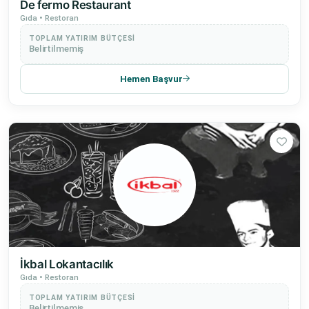
De fermo Restaurant
Gıda • Restoran
TOPLAM YATIRIM BÜTÇESI
Belirtilmemiş
Hemen Başvur
İkbal Lokantacılık
Gıda • Restoran
TOPLAM YATIRIM BÜTÇESI
Belirtilmemiş