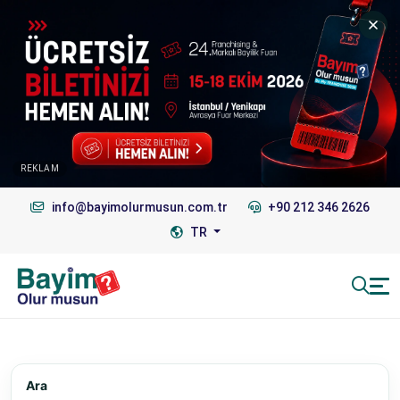
REKLAM
info@bayimolurmusun.com.tr
+90 212 346 2626
TR
Ara