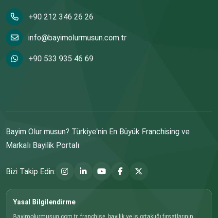
+90 212 346 26 26
info@bayimolurmusun.com.tr
+90 533 935 46 69
Bayim Olur musun? Türkiye'nin En Büyük Franchising ve
Markalı Bayilik Portalı
Bizi Takip Edin:
Yasal Bilgilendirme
Bayimolurmusun.com.tr, franchise, bayilik ve iş ortaklığı fırsatlarının