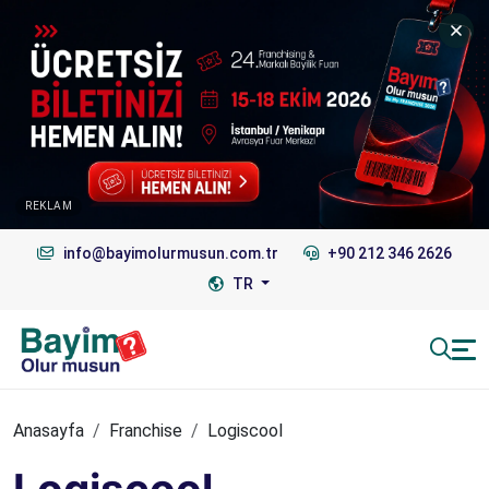
REKLAM
info@bayimolurmusun.com.tr
+90 212 346 2626
TR
Anasayfa
Franchise
Logiscool