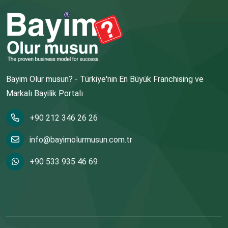
Bayim Olur musun? - Türkiye'nin En Büyük Franchising ve
Markalı Bayilik Portalı
+90 212 346 26 26
info@bayimolurmusun.com.tr
+90 533 935 46 69