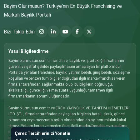
Bayim Olur musun? Türkiye'nin En Büyük Franchising ve
Markalı Bayilik Portalı
Bizi Takip Edin:
Yasal Bilgilendirme
Bayimolurmusun.com.tr, franchise, bayilik ve iş ortaklığı fırsatlarının
güvenli ve şeffaf şekilde paylaşılmasını amaçlayan bir platformdur.
Portalda yer alan franchise, bayilik, yatırım bedeli, giriş bedeli, sözleşme
koşulları ve benzeri tüm bilgiler doğrudan ilgili marka/franchise veren
firmalar tarafından sağlanmakta olup, bu bilgilerin doğruluğu,
eksiksizliği, güncelliği ve mevzuata uygunluğu tamamen ilgili
firma/markanın sorumluluğundadır.
Bayimolurmusun.com.tr ve EREM YAYINCILIK VE TANITIM HİZMETLERİ
LTD. ŞTİ., firmalar tarafından paylaşılan bilgilerin hatalı, eksik, güncel
olmaması veya mevzuata aykırı olmasından dolayı sorumluluk kabul
etmez. Yatırım kararı vermeden önce ilgili marka/franchise veren firma
ile doğrudan iletişime geçmenizi, tüm koşulları detaylı olarak
Çerez Tercihlerinizi Yönetin
incelemenizi ve gerekli hukuki, mali ve ticari danışmanlığı almanızı