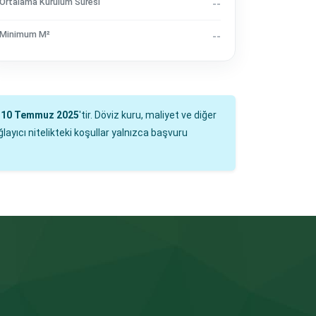
Ortalama Kurulum Süresi
--
Minimum M²
--
i
10 Temmuz 2025
'tir. Döviz kuru, maliyet ve diğer
layıcı nitelikteki koşullar yalnızca başvuru