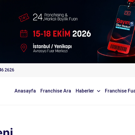
46 2626
Anasayfa
Franchise Ara
Haberler
Franchise Fua
eni