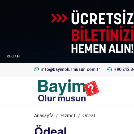
REKLAM
info@bayimolurmusun.com.tr
+90 212 3
Anasayfa
Hizmet
Ödeal
Ödeal