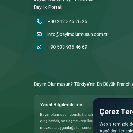
Bayilik Portalı
+90 212 346 26 26
info@bayimolurmusun.com.tr
+90 533 935 46 69
Bayim Olur musun? Türkiye'nin En Büyük Franchisi
Yasal Bilgilendirme
Çerez Terc
Bayimolurmusun.com.tr, franchise, bayilik ve iş ortaklığı
giriş bedeli, sözleşme koşulları ve benzeri tüm bilgiler
Web sitemizde den
mevzuata uygunluğu tamamen ilgili firma/markanın so
Aşağıdan tercihler