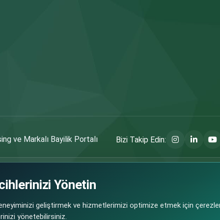
ng ve Markalı Bayilik Portalı
Bizi Takip Edin:
ihlerinizi Yönetin
 fırsatlarının güvenli ve şeffaf şekilde paylaşılmasını amaçlayan bir platformdur.
 doğrudan ilgili marka/franchise veren firmalar tarafından sağlanmakta olup, bu b
eyiminizi geliştirmek ve hizmetlerimizi optimize etmek için çerezler
rumluluğundadır.
inizi yönetebilirsiniz.