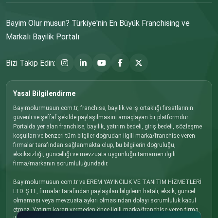
Bayim Olur musun? Türkiye'nin En Büyük Franchising ve
Markalı Bayilik Portalı
Bizi Takip Edin:
Yasal Bilgilendirme
Bayimolurmusun.com.tr, franchise, bayilik ve iş ortaklığı fırsatlarının
güvenli ve şeffaf şekilde paylaşılmasını amaçlayan bir platformdur.
Portalda yer alan franchise, bayilik, yatırım bedeli, giriş bedeli, sözleşme
koşulları ve benzeri tüm bilgiler doğrudan ilgili marka/franchise veren
firmalar tarafından sağlanmakta olup, bu bilgilerin doğruluğu,
eksiksizliği, güncelliği ve mevzuata uygunluğu tamamen ilgili
firma/markanın sorumluluğundadır.
Bayimolurmusun.com.tr ve EREM YAYINCILIK VE TANITIM HİZMETLERİ
LTD. ŞTİ., firmalar tarafından paylaşılan bilgilerin hatalı, eksik, güncel
olmaması veya mevzuata aykırı olmasından dolayı sorumluluk kabul
etmez. Yatırım kararı vermeden önce ilgili marka/franchise veren firma