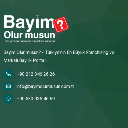
Bayim Olur musun? - Türkiye'nin En Büyük Franchising ve
Markalı Bayilik Portalı
+90 212 346 26 26
info@bayimolurmusun.com.tr
+90 533 935 46 69