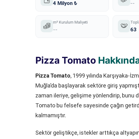
4 Milyon ₺
--
m² Kurulum Maliyeti
Topl
--
63
Pizza Tomato
Hakkınd
Pizza Tomato
, 1999 yılında Karşıyaka-İzm
Muğla’da başlayarak sektöre giriş yapmıştı
zaman ileriye, gelişime yönlendirip, bunu 
Tomato bu felsefe sayesinde çağın getirdi
kalmamıştır.
Sektör geliştikçe, istekler arttıkça alty