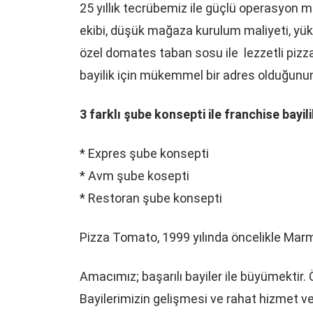
25 yıllık tecrübemiz ile güçlü operasyon mo
ekibi, düşük mağaza kurulum maliyeti, yük
özel domates taban sosu ile lezzetli piz
bayilik için mükemmel bir adres olduğunun 
3 farklı şube konsepti ile franchise bayi
* Expres şube konsepti
* Avm şube kosepti
* Restoran şube konsepti
Pizza Tomato, 1999 yılında öncelikle Marm
Amacımız; başarılı bayiler ile büyümektir.
Bayilerimizin gelişmesi ve rahat hizmet 