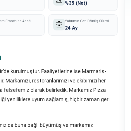
%35 (Net)
am Franchise Adedi
Yatırımın Geri Dönüş Süresi
24 Ay
a
ir’de kurulmuştur. Faaliyetlerine ise Marmaris-
r. Markamızı, restoranlarımızı ve ekibimizi her
da felsefemiz olarak belirledik. Markamız Pizza
ği yeniliklere uyum sağlamış, hiçbir zaman geri
apımız da buna bağlı büyümüş ve markamız