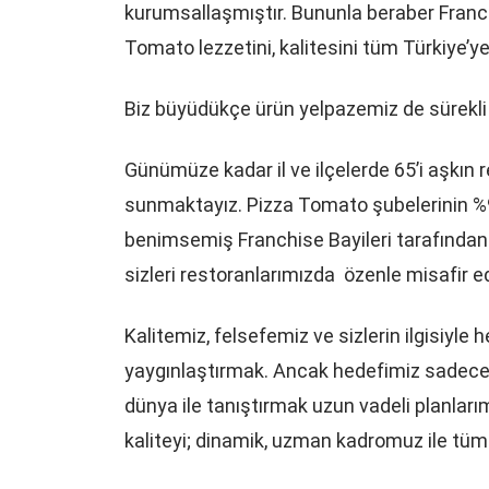
kurumsallaşmıştır. Bununla beraber Franc
Tomato lezzetini, kalitesini tüm Türkiye’
Biz büyüdükçe ürün yelpazemiz de sürekli g
Günümüze kadar il ve ilçelerde 65’i aşkın r
sunmaktayız. Pizza Tomato şubelerinin %95
benimsemiş Franchise Bayileri tarafından i
sizleri restoranlarımızda özenle misafir ed
Kalitemiz, felsefemiz ve sizlerin ilgisiyle
yaygınlaştırmak. Ancak hedefimiz sadece bu
dünya ile tanıştırmak uzun vadeli planları
kaliteyi; dinamik, uzman kadromuz ile t