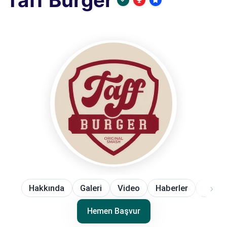
Taff Burger
Hakkında
Galeri
Video
Haberler
Sıkça
Hemen Başvur