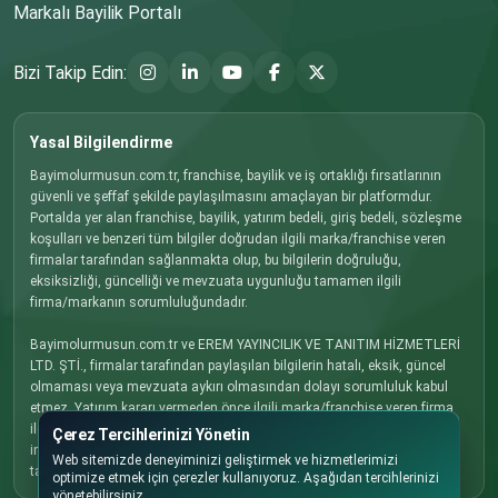
Markalı Bayilik Portalı
Bizi Takip Edin:
Yasal Bilgilendirme
Bayimolurmusun.com.tr, franchise, bayilik ve iş ortaklığı fırsatlarının
güvenli ve şeffaf şekilde paylaşılmasını amaçlayan bir platformdur.
Portalda yer alan franchise, bayilik, yatırım bedeli, giriş bedeli, sözleşme
koşulları ve benzeri tüm bilgiler doğrudan ilgili marka/franchise veren
firmalar tarafından sağlanmakta olup, bu bilgilerin doğruluğu,
eksiksizliği, güncelliği ve mevzuata uygunluğu tamamen ilgili
firma/markanın sorumluluğundadır.
Bayimolurmusun.com.tr ve EREM YAYINCILIK VE TANITIM HİZMETLERİ
LTD. ŞTİ., firmalar tarafından paylaşılan bilgilerin hatalı, eksik, güncel
olmaması veya mevzuata aykırı olmasından dolayı sorumluluk kabul
etmez. Yatırım kararı vermeden önce ilgili marka/franchise veren firma
ile doğrudan iletişime geçmenizi, tüm koşulları detaylı olarak
Çerez Tercihlerinizi Yönetin
incelemenizi ve gerekli hukuki, mali ve ticari danışmanlığı almanızı
Web sitemizde deneyiminizi geliştirmek ve hizmetlerimizi
tavsiye ederiz.
optimize etmek için çerezler kullanıyoruz. Aşağıdan tercihlerinizi
yönetebilirsiniz.