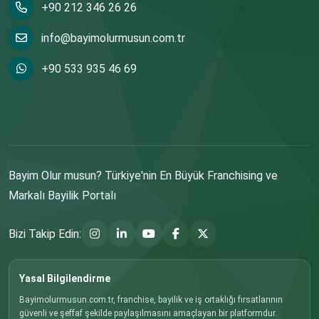
+90 212 346 26 26
info@bayimolurmusun.com.tr
+90 533 935 46 69
Bayim Olur musun? Türkiye'nin En Büyük Franchising ve
Markalı Bayilik Portalı
Bizi Takip Edin:
Yasal Bilgilendirme
Bayimolurmusun.com.tr, franchise, bayilik ve iş ortaklığı fırsatlarının
güvenli ve şeffaf şekilde paylaşılmasını amaçlayan bir platformdur.