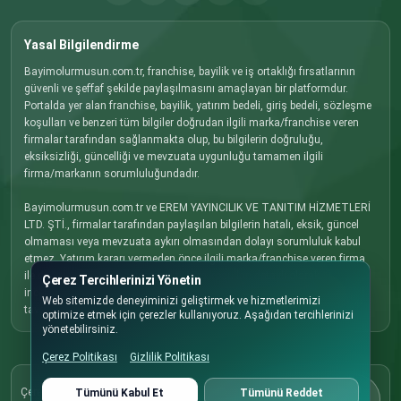
Yasal Bilgilendirme
Bayimolurmusun.com.tr, franchise, bayilik ve iş ortaklığı fırsatlarının
güvenli ve şeffaf şekilde paylaşılmasını amaçlayan bir platformdur.
Portalda yer alan franchise, bayilik, yatırım bedeli, giriş bedeli, sözleşme
koşulları ve benzeri tüm bilgiler doğrudan ilgili marka/franchise veren
firmalar tarafından sağlanmakta olup, bu bilgilerin doğruluğu,
eksiksizliği, güncelliği ve mevzuata uygunluğu tamamen ilgili
firma/markanın sorumluluğundadır.
Bayimolurmusun.com.tr ve EREM YAYINCILIK VE TANITIM HİZMETLERİ
LTD. ŞTİ., firmalar tarafından paylaşılan bilgilerin hatalı, eksik, güncel
olmaması veya mevzuata aykırı olmasından dolayı sorumluluk kabul
etmez. Yatırım kararı vermeden önce ilgili marka/franchise veren firma
ile doğrudan iletişime geçmenizi, tüm koşulları detaylı olarak
Çerez Tercihlerinizi Yönetin
incelemenizi ve gerekli hukuki, mali ve ticari danışmanlığı almanızı
Web sitemizde deneyiminizi geliştirmek ve hizmetlerimizi
tavsiye ederiz.
optimize etmek için çerezler kullanıyoruz. Aşağıdan tercihlerinizi
yönetebilirsiniz.
Çerez Politikası
Gizlilik Politikası
Çerez Politikası
Çerez tercihlerinizi dilediğiniz zaman buradan
Tümünü Kabul Et
Tümünü Reddet