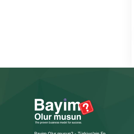
Bayim Olur musun? - Türkiye'nin En