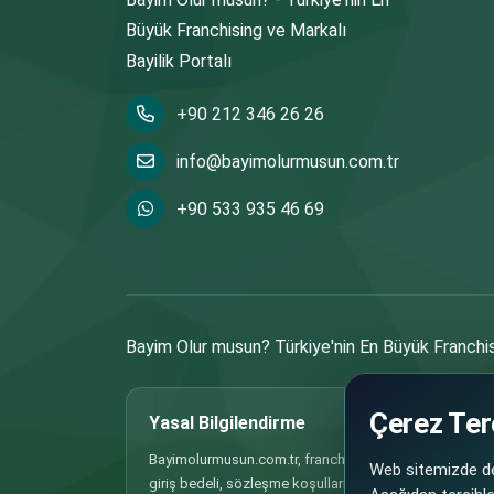
Büyük Franchising ve Markalı
Bayilik Portalı
+90 212 346 26 26
info@bayimolurmusun.com.tr
+90 533 935 46 69
Bayim Olur musun? Türkiye'nin En Büyük Franchisi
Çerez Terc
Yasal Bilgilendirme
Bayimolurmusun.com.tr, franchise, bayilik ve iş ortaklığı
Web sitemizde den
giriş bedeli, sözleşme koşulları ve benzeri tüm bilgiler