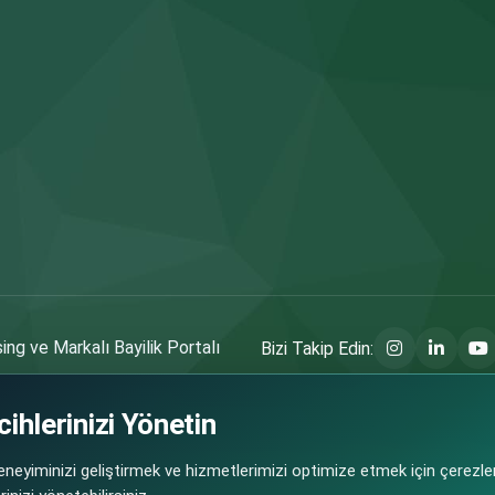
ng ve Markalı Bayilik Portalı
Bizi Takip Edin:
ihlerinizi Yönetin
 fırsatlarının güvenli ve şeffaf şekilde paylaşılmasını amaçlayan bir platformdur.
eyiminizi geliştirmek ve hizmetlerimizi optimize etmek için çerezler
 doğrudan ilgili marka/franchise veren firmalar tarafından sağlanmakta olup, bu b