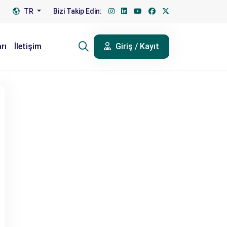
TR
Bizi Takip Edin:
rı
İletişim
Giriş / Kayıt