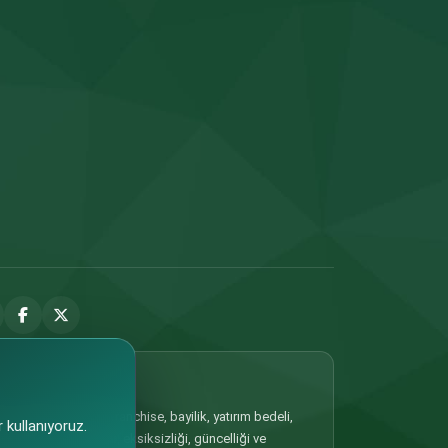
 Portalda yer alan franchise, bayilik, yatırım bedeli,
 kullanıyoruz.
ilgilerin doğruluğu, eksiksizliği, güncelliği ve