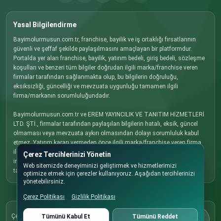
Yasal Bilgilendirme
Bayimolurmusun.com.tr, franchise, bayilik ve iş ortaklığı fırsatlarının
güvenli ve şeffaf şekilde paylaşılmasını amaçlayan bir platformdur.
Portalda yer alan franchise, bayilik, yatırım bedeli, giriş bedeli, sözleşme
koşulları ve benzeri tüm bilgiler doğrudan ilgili marka/franchise veren
firmalar tarafından sağlanmakta olup, bu bilgilerin doğruluğu,
eksiksizliği, güncelliği ve mevzuata uygunluğu tamamen ilgili
firma/markanın sorumluluğundadır.
Bayimolurmusun.com.tr ve EREM YAYINCILIK VE TANITIM HİZMETLERİ
LTD. ŞTİ., firmalar tarafından paylaşılan bilgilerin hatalı, eksik, güncel
olmaması veya mevzuata aykırı olmasından dolayı sorumluluk kabul
etmez. Yatırım kararı vermeden önce ilgili marka/franchise veren firma
ile doğrudan iletişime geçmenizi, tüm koşulları detaylı olarak
Çerez Tercihlerinizi Yönetin
incelemenizi ve gerekli hukuki, mali ve ticari danışmanlığı almanızı
Web sitemizde deneyiminizi geliştirmek ve hizmetlerimizi
tavsiye ederiz.
optimize etmek için çerezler kullanıyoruz. Aşağıdan tercihlerinizi
yönetebilirsiniz.
Çerez Politikası
Gizlilik Politikası
Çerez Politikası
Çerez tercihlerinizi dilediğiniz zaman buradan
Tümünü Kabul Et
Tümünü Reddet