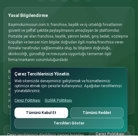
Yasal Bilgilendirme
Bayimolurmusun.com.tr, franchise, bayilik ve iş ortaklığı fırsatlarının
güvenli ve şeffaf şekilde paylaşılmasını amaçlayan bir platformdur.
Portalda yer alan franchise, bayilik, yatırım bedeli, giriş bedeli, sözleşme
koşulları ve benzeri tüm bilgiler doğrudan ilgili marka/franchise veren
firmalar tarafından sağlanmakta olup, bu bilgilerin doğruluğu,
eksiksizliği, güncelliği ve mevzuata uygunluğu tamamen ilgili
firma/markanın sorumluluğundadır.
Bayimolurmusun.com.tr ve EREM YAYINCILIK VE TANITIM HİZMETLERİ
Çerez Tercihlerinizi Yönetin
LTD. ŞTİ., firmalar tarafından paylaşılan bilgilerin hatalı, eksik, güncel
Web sitemizde deneyiminizi geliştirmek ve hizmetlerimizi
olmaması veya mevzuata aykırı olmasından dolayı sorumluluk kabul
optimize etmek için çerezler kullanıyoruz. Aşağıdan tercihlerinizi
etmez. Yatırım kararı vermeden önce ilgili marka/franchise veren firma
yönetebilirsiniz.
ile doğrudan iletişime geçmenizi, tüm koşulları detaylı olarak
Çerez Politikası
Gizlilik Politikası
incelemenizi ve gerekli hukuki, mali ve ticari danışmanlığı almanızı
tavsiye ederiz.
Tümünü Kabul Et
Tümünü Reddet
Tercihleri Göster
Çerez Politikası
Çerez tercihlerinizi dilediğiniz zaman buradan