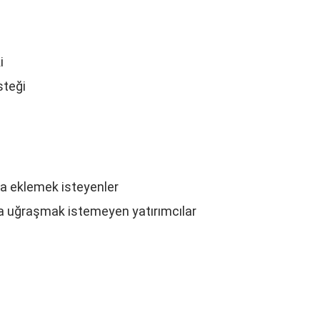
i
steği
a eklemek isteyenler
a uğraşmak istemeyen yatırımcılar