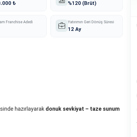
.000 ₺
%120 (Brüt)
am Franchise Adedi
Yatırımın Geri Dönüş Süresi
12 Ay
sisinde hazırlayarak
donuk sevkiyat – taze sunum