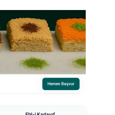
Hemen Başvur
Ehl-i Kadayıf