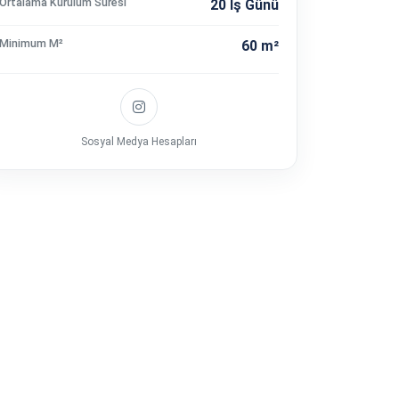
Ortalama Kurulum Süresi
20 İş Günü
Minimum M²
60 m²
Sosyal Medya Hesapları