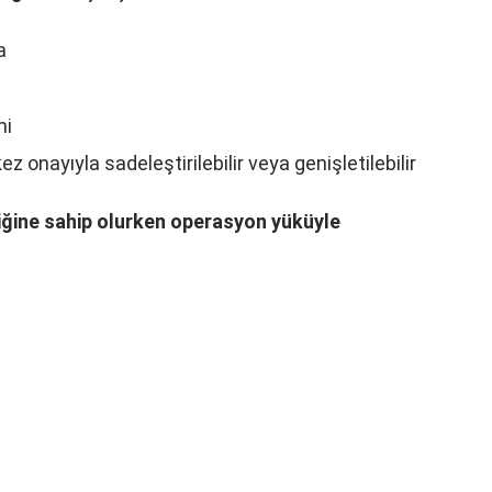
a
mi
nayıyla sadeleştirilebilir veya genişletilebilir
liğine sahip olurken operasyon yüküyle