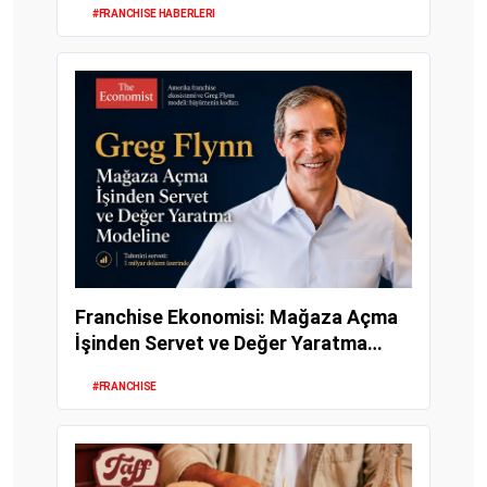
#FRANCHISE HABERLERI
Franchise Ekonomisi: Mağaza Açma
İşinden Servet ve Değer Yaratma
Modeline
#FRANCHISE