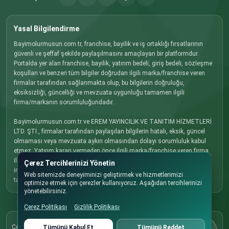
Yasal Bilgilendirme
Bayimolurmusun.com.tr, franchise, bayilik ve iş ortaklığı fırsatlarının
güvenli ve şeffaf şekilde paylaşılmasını amaçlayan bir platformdur.
Portalda yer alan franchise, bayilik, yatırım bedeli, giriş bedeli, sözleşme
koşulları ve benzeri tüm bilgiler doğrudan ilgili marka/franchise veren
firmalar tarafından sağlanmakta olup, bu bilgilerin doğruluğu,
eksiksizliği, güncelliği ve mevzuata uygunluğu tamamen ilgili
firma/markanın sorumluluğundadır.
Bayimolurmusun.com.tr ve EREM YAYINCILIK VE TANITIM HİZMETLERİ
LTD. ŞTİ., firmalar tarafından paylaşılan bilgilerin hatalı, eksik, güncel
olmaması veya mevzuata aykırı olmasından dolayı sorumluluk kabul
etmez. Yatırım kararı vermeden önce ilgili marka/franchise veren firma
ile doğrudan iletişime geçmenizi, tüm koşulları detaylı olarak
Çerez Tercihlerinizi Yönetin
incelemenizi ve gerekli hukuki, mali ve ticari danışmanlığı almanızı
Web sitemizde deneyiminizi geliştirmek ve hizmetlerimizi
tavsiye ederiz.
optimize etmek için çerezler kullanıyoruz. Aşağıdan tercihlerinizi
yönetebilirsiniz.
Çerez Politikası
Gizlilik Politikası
Çerez Politikası
Çerez tercihlerinizi dilediğiniz zaman buradan
Tümünü Kabul Et
Tümünü Reddet