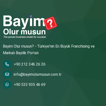
Bayim Olur musun? - Türkiye'nin En Büyük Franchising ve
Markalı Bayilik Portalı
+90 212 346 26 26
info@bayimolurmusun.com.tr
+90 533 935 46 69