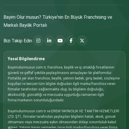
Bayim Olur musun? Türkiye'nin En Büyük Franchising ve
Markalı Bayilik Portalı
Bizi Takip Edin:
Yasal Bilgilendirme
Bayimolurmusun.com.tr, franchise, bayilik ve iş ortaklığı fırsatlarının
güvenli ve şeffaf şekilde paylaşılmasını amaçlayan bir platformdur.
Portalda yer alan franchise, bayilik, yatırım bedeli, giriş bedeli, sözleşme
koşulları ve benzeri tüm bilgiler doğrudan ilgili marka/franchise veren
firmalar tarafından sağlanmakta olup, bu bilgilerin doğruluğu,
eksiksizliği, güncelliği ve mevzuata uygunluğu tamamen ilgili
firma/markanın sorumluluğundadır.
Bayimolurmusun.com.tr ve EREM YAYINCILIK VE TANITIM HİZMETLERİ
LTD. ŞTİ., firmalar tarafından paylaşılan bilgilerin hatalı, eksik, güncel
olmaması veya mevzuata aykırı olmasından dolayı sorumluluk kabul
etmez. Yatırım kararı vermeden önce ilgili marka/franchise veren firma