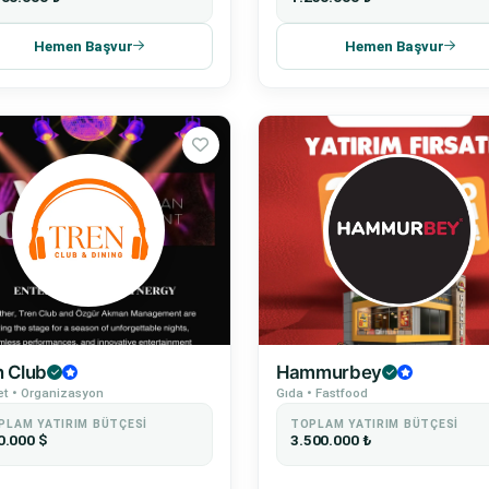
Hemen Başvur
Hemen Başvur
n Club
Hammurbey
t • Organizasyon
Gıda • Fastfood
PLAM YATIRIM BÜTÇESI
TOPLAM YATIRIM BÜTÇESI
0.000 $
3.500.000 ₺