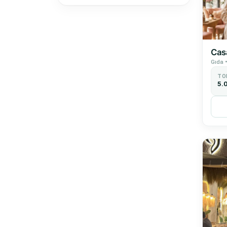
Casa
Gıda 
TO
5.