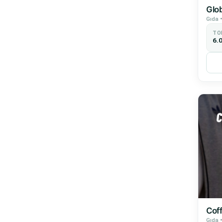
Glo
Gıda •
TO
6.
Cof
Gıda •