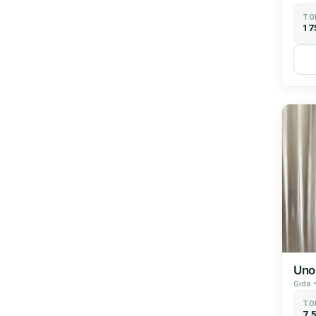
TO
17
Uno
Gıda •
TO
7.