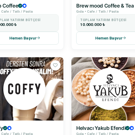
b Coffee
Brew mood Coffee & Tea
 Cafe / Tatlı / Pasta
Gıda • Cafe / Tatlı / Pasta
PLAM YATIRIM BÜTÇESI
TOPLAM YATIRIM BÜTÇESI
000.000 ₺
10.000.000 ₺
Hemen Başvur
Hemen Başvur
fy
Helvacı Yakub Efendi
 Cafe / Tatlı / Pasta
Gıda • Cafe / Tatlı / Pasta