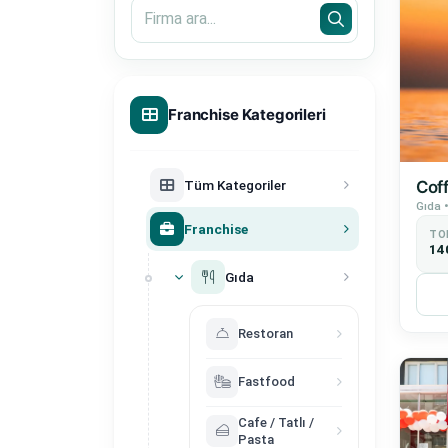
Franchise Kategorileri
Tüm Kategoriler
Cof
Gıda •
Franchise
TO
14
Gıda
Restoran
Fastfood
Cafe / Tatlı /
Pasta