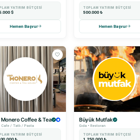
PLAM YATIRIM BÜTÇESI
TOPLAM YATIRIM BÜTÇESI
5.000 $
500.000 ₺
Hemen Başvur
Hemen Başvur
 Monero Coffee & Tea
Büyük Mutfak
 Cafe / Tatlı / Pasta
Gıda • Restoran
PLAM YATIRIM BÜTÇESI
TOPLAM YATIRIM BÜTÇESI
500.000 ₺
1.250.000 ₺