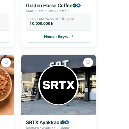
Golden Horse Coffee
Gıda • Cafe / Tatlı / Pasta
TOPLAM YATIRIM BÜTÇESI
10.000.000 ₺
Hemen Başvur
SRTX Ayakkabı
Mağaza • Ayakkabı / Çanta