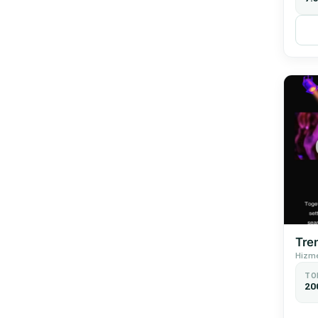
Tre
Hizme
TO
20