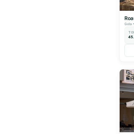
Roa
Gıda •
TO
45