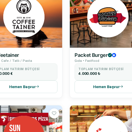
feetainer
Packet Burger
 Cafe / Tatlı / Pasta
Gıda • Fastfood
PLAM YATIRIM BÜTÇESI
TOPLAM YATIRIM BÜTÇESI
0.000 €
4.000.000 ₺
Hemen Başvur
Hemen Başvur