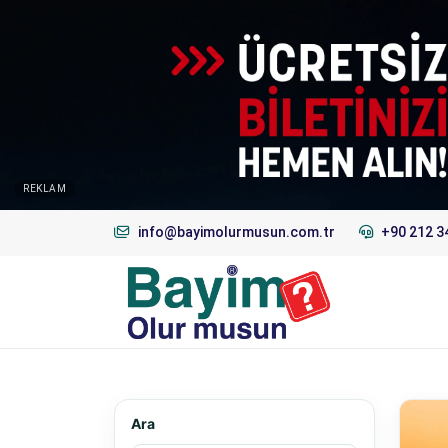
REKLAM
info@bayimolurmusun.com.tr
+90 212 3
Ara