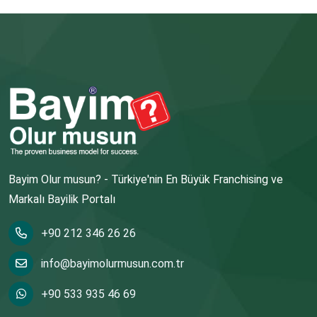
Bayim Olur musun? - Türkiye'nin En Büyük Franchising ve
Markalı Bayilik Portalı
+90 212 346 26 26
info@bayimolurmusun.com.tr
+90 533 935 46 69