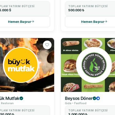
PLAM YATIRIM BÜTÇESI
TOPLAM YATIRIM BÜTÇESI
5.000 $
500.000 ₺
Hemen Başvur
Hemen Başvur
ük Mutfak
Beysos Döner
• Restoran
Gıda • Fastfood
PLAM YATIRIM BÜTÇESI
TOPLAM YATIRIM BÜTÇESI
250.000 ₺
3.000.000 ₺