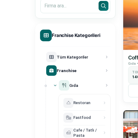
Franchise Kategorileri
Tüm Kategoriler
Cof
Gıda •
Franchise
TO
14
Gıda
Restoran
Fastfood
Cafe / Tatlı /
Pasta