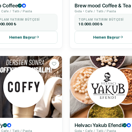
b Coffee
Brew mood Coffee & Tea
 Cafe / Tatlı / Pasta
Gıda • Cafe / Tatlı / Pasta
PLAM YATIRIM BÜTÇESI
TOPLAM YATIRIM BÜTÇESI
000.000 ₺
10.000.000 ₺
Hemen Başvur
Hemen Başvur
fy
Helvacı Yakub Efendi
 Cafe / Tatlı / Pasta
Gıda • Cafe / Tatlı / Pasta