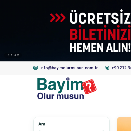
REKLAM
info@bayimolurmusun.com.tr
+90 212 3
Ara