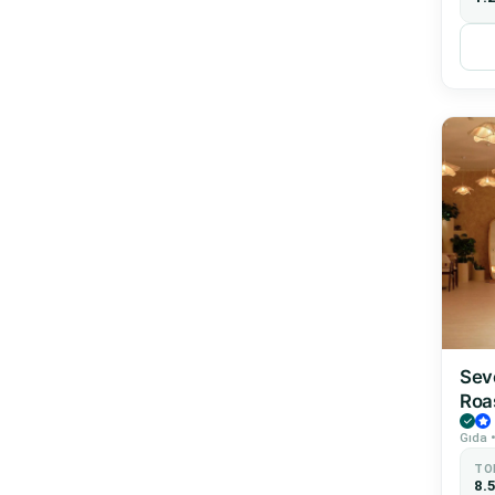
Sev
Roa
Gıda •
TO
8.