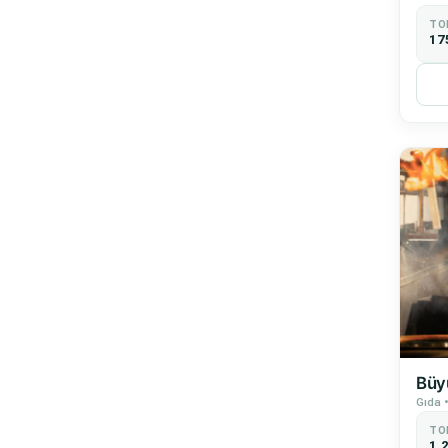
TO
17
Büy
Gıda 
TO
1.