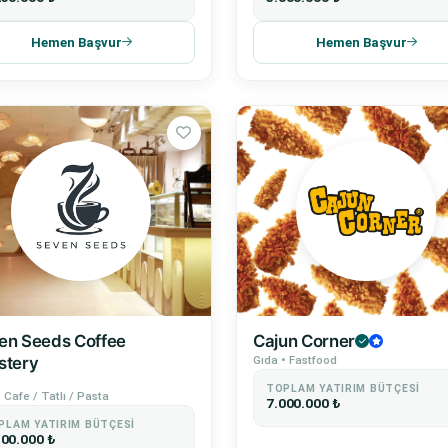
Hemen Başvur
Hemen Başvur
en Seeds Coffee
Cajun Corner
stery
Gıda • Fastfood
TOPLAM YATIRIM BÜTÇESI
 Cafe / Tatlı / Pasta
7.000.000 ₺
PLAM YATIRIM BÜTÇESI
500.000 ₺