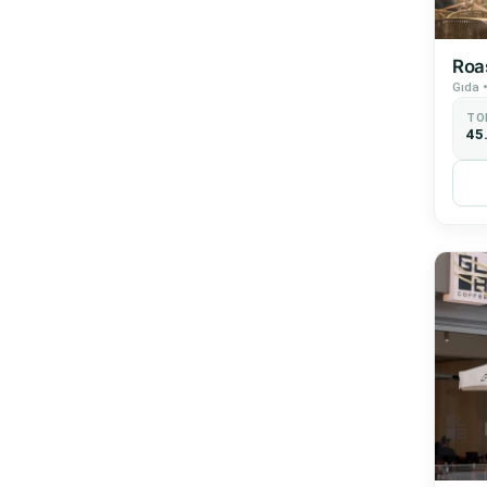
Roa
Gıda •
TO
45