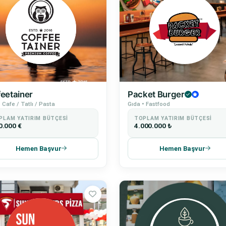
feetainer
Packet Burger
 Cafe / Tatlı / Pasta
Gıda • Fastfood
PLAM YATIRIM BÜTÇESI
TOPLAM YATIRIM BÜTÇESI
0.000 €
4.000.000 ₺
Hemen Başvur
Hemen Başvur