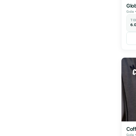
Glo
Gıda •
TO
6.
Cof
Gıda •