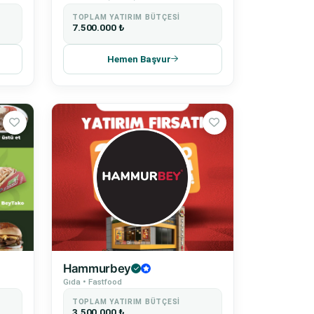
TOPLAM YATIRIM BÜTÇESI
7.500.000 ₺
Hemen Başvur
Hammurbey
Gıda • Fastfood
TOPLAM YATIRIM BÜTÇESI
3.500.000 ₺