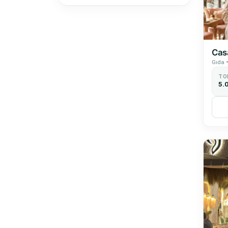
Casa
Gıda 
TO
5.